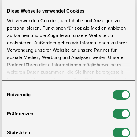
Die dunkle Farbe sorgt für eine gepflegte und
Diese Webseite verwendet Cookies
professionelle Optik.
Wir verwenden Cookies, um Inhalte und Anzeigen zu
Gefertigt aus einer robusten Mischung aus 65% Polyester
personalisieren, Funktionen für soziale Medien anbieten
und 35% Baumwolle mit einem Stoffgewicht von 260 g/m²
zu können und die Zugriffe auf unsere Website zu
ist der Overall langlebig und angenehm zu tragen.
analysieren. Außerdem geben wir Informationen zu Ihrer
Verwendung unserer Website an unsere Partner für
Der verdeckte Druckknopfverschluss und der elastische
soziale Medien, Werbung und Analysen weiter. Unsere
Bund bieten eine bequeme Passform und ausreichend
Partner führen diese Informationen möglicherweise mit
Bewegungsfreiheit.
weiteren Daten zusammen, die Sie ihnen bereitgestellt
haben oder die sie im Rahmen Ihrer Nutzung der Dienste
Mit zwei Brusttaschen mit Klappe, zwei Seitentaschen,
gesammelt haben.
Einwilligungsauswahl
zusätzlichen Eingrifftaschen, einer Gesäßtasche und einer
Notwendig
Zollstocktasche bietet der Overall ausreichend Stauraum
für Werkzeuge und persönliche Gegenstände.
Präferenzen
Ideal für verschiedene Einsatzbereiche, bei denen Komfort
und Funktionalität wichtig sind.
Statistiken