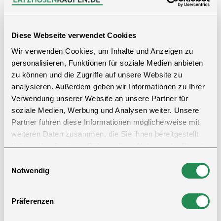
Arbeit. Die reflektierenden Streifen sorgen dafür, dass Sie
in verschiedenen Arbeitsumgebungen besser sichtbar
sind.
Diese Webseite verwendet Cookies
Wir verwenden Cookies, um Inhalte und Anzeigen zu
Der Overall besteht aus 100% Baumwolle mit einem
personalisieren, Funktionen für soziale Medien anbieten
Stoffgewicht von 200 g/m². Dadurch ist er atmungsaktiv
zu können und die Zugriffe auf unsere Website zu
und angenehm zu tragen, gleichzeitig aber robust genug
analysieren. Außerdem geben wir Informationen zu Ihrer
für den täglichen Einsatz.
Verwendung unserer Website an unsere Partner für
soziale Medien, Werbung und Analysen weiter. Unsere
Der verdeckte Druckknopfverschluss ermöglicht ein
Partner führen diese Informationen möglicherweise mit
einfaches An- und Ausziehen. Der elastische Bund und die
weiteren Daten zusammen, die Sie ihnen bereitgestellt
Rückenfalten sorgen für eine bequeme Passform und
haben oder die sie im Rahmen Ihrer Nutzung der Dienste
mehr Bewegungsfreiheit.
gesammelt haben.
Einwilligungsauswahl
Notwendig
Ausgestattet mit zwei Brusttaschen mit Klappe, zwei
Seitentaschen, zusätzlichen Eingrifftaschen, einer
Gesäßtasche, einer Zollstocktasche und Knietaschen
Präferenzen
bietet der Overall viel Stauraum und zusätzlichen Schutz.