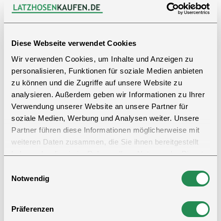
maximale Sichtbarkeit und Schutz bei verschiedenen
Arbeitsbedingungen. Die leuchtende Farbe und die
reflektierenden Streifen sorgen für eine hervorragende
Sichtbarkeit bei Tag und Nacht.
Diese Webseite verwendet Cookies
Wir verwenden Cookies, um Inhalte und Anzeigen zu
Die Jacke besteht aus 100% Polyester mit einem
personalisieren, Funktionen für soziale Medien anbieten
Stoffgewicht von 300 g/m². Dank der wasserabweisenden
zu können und die Zugriffe auf unsere Website zu
Eigenschaften schützt sie vor leichtem Regen und Wind
analysieren. Außerdem geben wir Informationen zu Ihrer
und bleibt dabei angenehm zu tragen.
Verwendung unserer Website an unsere Partner für
soziale Medien, Werbung und Analysen weiter. Unsere
Der verdeckte YKK Reißverschluss sorgt für eine saubere
Partner führen diese Informationen möglicherweise mit
Optik und zusätzlichen Schutz. Die abnehmbare Kapuze
weiteren Daten zusammen, die Sie ihnen bereitgestellt
und die verstellbaren Ärmelbündchen bieten Flexibilität
haben oder die sie im Rahmen Ihrer Nutzung der Dienste
und Komfort.
gesammelt haben.
Einwilligungsauswahl
Notwendig
Ausgestattet mit zwei Seitentaschen mit Reißverschluss,
einer Napoleon Tasche mit Reißverschluss und einer
Innentasche bietet die Jacke ausreichend Stauraum für
Präferenzen
persönliche Gegenstände.